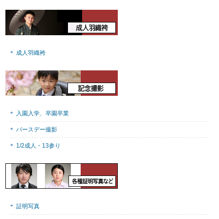
成人羽織袴
入園入学、卒園卒業
バースデー撮影
1/2成人・13参り
証明写真