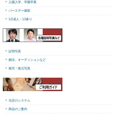
入園入学、卒園卒業
バースデー撮影
1/2成人・13参り
証明写真
婚活、オーディションなど
複写・復元写真
当店のシステム
商品のご案内