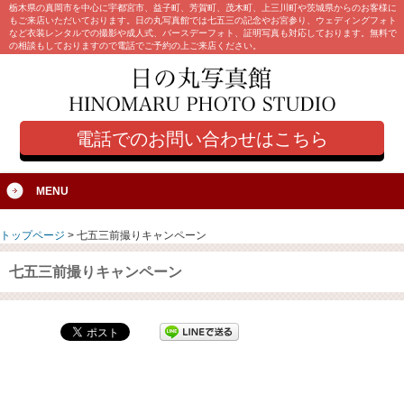
栃木県の真岡市を中心に宇都宮市、益子町、芳賀町、茂木町、上三川町や茨城県からのお客様に
もご来店いただいております。日の丸写真館では七五三の記念やお宮参り、ウェディングフォト
など衣装レンタルでの撮影や成人式、バースデーフォト、証明写真も対応しております。無料で
の相談もしておりますので電話でご予約の上ご来店ください。
電話でのお問い合わせはこちら
MENU
トップページ
>
七五三前撮りキャンペーン
七五三前撮りキャンペーン